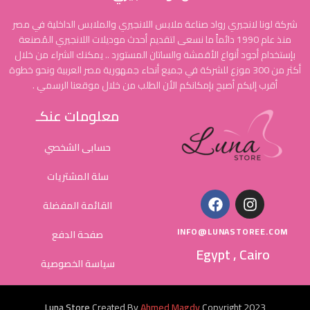
شركة لونا لانجيري رواد صناعة ملابس اللانجيري والملابس الداخلية في مصر
منذ عام 1990 دائماً ما نسعى لتقديم أحدث موديلات اللانجيري المُصنعة
بإستخدام أجود أنواع الأقمشة والساتان المستورد .. يمكنك الشراء من خلال
أكثر من 300 موزع للشركة في جميع أنحاء جمهورية مصر العربية ونحو خطوة
أقرب إليكم أصبح بإمكانكم الأن الطلب من خلال موقعنا الرسمي .
معلومات عنكـ
حسابى الشخصي
سلة المشتريات
القائمة المفضلة
INFO@LUNASTOREE.COM
صفحة الدفع
Egypt , Cairo
سياسة الخصوصية
Luna Store
Created By
Ahmed Magdy
Copyright
2023