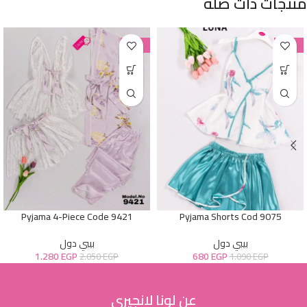
منتجات ذات صلة
-38%
-38%
Pyjama 4-Piece Code 9421
Pyjama Shorts Cod 9075
بيبي دول
بيبي دول
1.280
EGP
680
EGP
2.050
EGP
1.090
EGP
عن لونا لانجيري