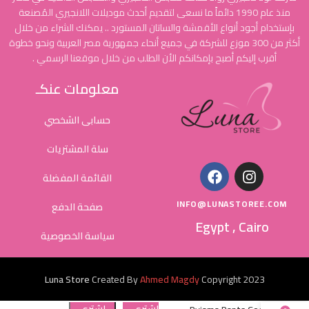
منذ عام 1990 دائماً ما نسعى لتقديم أحدث موديلات اللانجيري المُصنعة
بإستخدام أجود أنواع الأقمشة والساتان المستورد .. يمكنك الشراء من خلال
أكثر من 300 موزع للشركة في جميع أنحاء جمهورية مصر العربية ونحو خطوة
أقرب إليكم أصبح بإمكانكم الأن الطلب من خلال موقعنا الرسمي .
معلومات عنكـ
حسابى الشخصي
سلة المشتريات
القائمة المفضلة
INFO@LUNASTOREE.COM
صفحة الدفع
Egypt , Cairo
سياسة الخصوصية
Luna Store
Created By
Ahmed Magdy
Copyright
2023