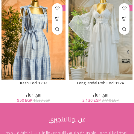
-38%
-38%
Kash Cod 9292
Long Bridal Rob Cod 9124
بيبي دول
بيبي دول
950
EGP
2.130
EGP
1.520
EGP
3.410
EGP
عن لونا لانجيري
شركة لونا لانجيري رواد صناعة ملابس اللانجيري والملابس الداخلية في مصر