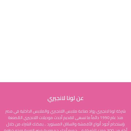
عن لونا لانجيري
شركة لونا لانجيري رواد صناعة ملابس اللانجيري والملابس الداخلية في مصر
منذ عام 1990 دائماً ما نسعى لتقديم أحدث موديلات اللانجيري المُصنعة
بإستخدام أجود أنواع الأقمشة والساتان المستورد .. يمكنك الشراء من خلال
أكثر من 300 موزع للشركة في جميع أنحاء جمهورية مصر العربية ونحو خطوة