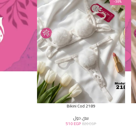
-38%
Bikini Cod 2189
بيبي دول
510
EGP
820
EGP