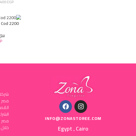
.400
EGP
s Cod 2200
بيب
P
شركة 
المُص
INFO@ZONASTOREE.COM
مصر ا
Egypt , Cairo
خلال 