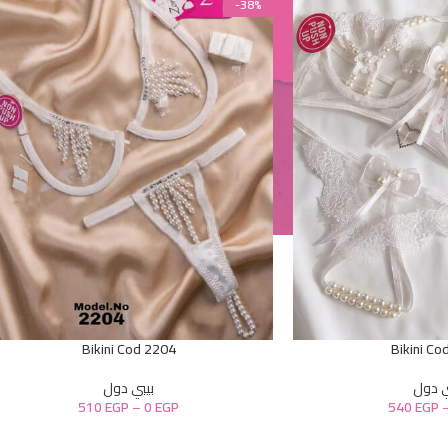
-38%
Bikini Cod 2204
Bikini Co
ي دول
بيبي دول
510
EGP
–
0
EGP
540
EGP