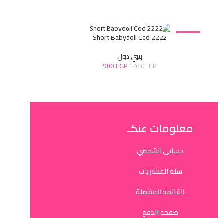
-38%
Short Babydoll Cod 2222
بيبي دول
900
EGP
1.440
EGP
معلومات عنكـ
حسابى الشخصي
سلة المشتريات
القائمة المفضلة
صفحة الدفع