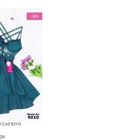
-38%
ll Cod 9210
بيب