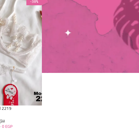
-38%
السعر:
0 EGP
2.480 EGP
—
تصفية
STOCK STATUS
On sale
In stock
d 2219
بيب
–
0
EGP