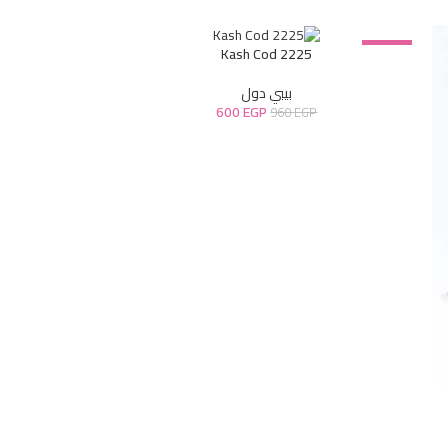
-38%
Kash Cod 2225
بيبي دول
600
EGP
960
EGP