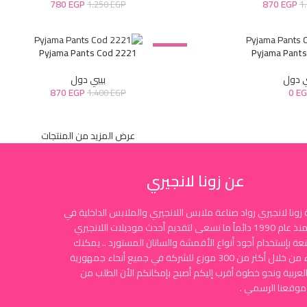
780
EGP
870
EGP
1.250
EGP
1
-38%
Pyjama Pants Cod 2221
Pyjama Pant
ي دول
بيبي دول
870
EGP
0
EG
1.400
EGP
عرض المزيد من المنتجات
عن زونا لانجيري
زونا لانجيري رواد صناعة ملابس اللانجيري والملابس الداخلية في
مصر منذ عام 1990 دائماً ما نسعى لتقديم أحدث موديلات اللانجيري
نعة بإستخدام أجود أنواع الأقمشة والساتان المستورد .. يمكنك
الشراء من خلال أكثر من 300 موزع للشركة في جميع أنحاء جمهورية
لعربية ونحو خطوة أقرب إليكم أصبح بإمكانكم الأن الطلب من
موقعنا الرسمي .