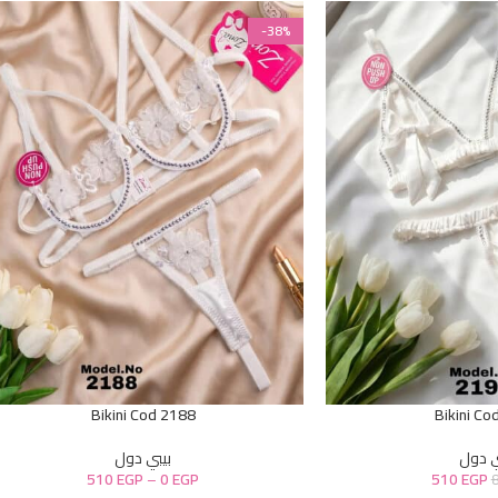
-38%
Bikini Cod 2188
Bikini Co
ي دول
بيبي دول
510
EGP
–
0
EGP
510
EGP