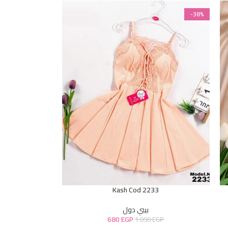
-38%
Kash Cod 2233
بيبي دول
680
EGP
1.090
EGP