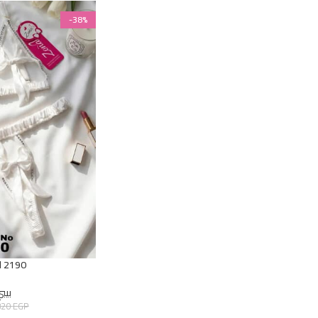
-38%
d 2190
بيب
820
EGP