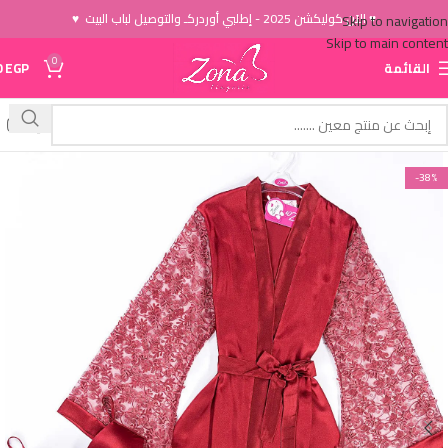
♥ الاَن كوليكشن 2025 - إطلبي أوردركـ والتوصيل لباب البيت ♥
Skip to navigation
Skip to main content
0
القائمة
EGP
0
-38%