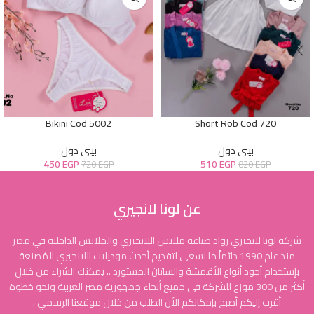
Bikini Cod 5002
Short Rob Cod 720
بيبي دول
بيبي دول
450
EGP
510
EGP
720
EGP
820
EGP
عن لونا لانجيري
شركة لونا لانجيري رواد صناعة ملابس اللانجيري والملابس الداخلية في مصر
منذ عام 1990 دائماً ما نسعى لتقديم أحدث موديلات اللانجيري المُصنعة
بإستخدام أجود أنواع الأقمشة والساتان المستورد .. يمكنك الشراء من خلال
أكثر من 300 موزع للشركة في جميع أنحاء جمهورية مصر العربية ونحو خطوة
أقرب إليكم أصبح بإمكانكم الأن الطلب من خلال موقعنا الرسمي .