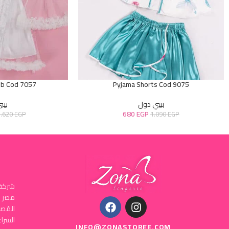
ob Cod 7057
Pyjama Shorts Cod 9075
بيبي دول
بيب
680
EGP
1.620
EGP
1.090
EGP
شركة 
المُص
INFO@ZONASTOREE.COM