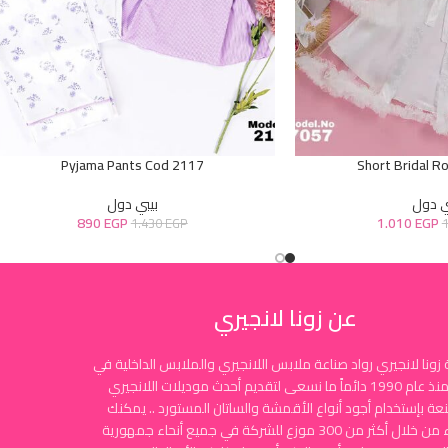
Pyjama Pants Cod 2117
Short Bridal R
ي دول
بيبي دول
890
EGP
1.010
EGP
1.430
EGP
عن زونا لانجيري
زونا لانجيري رواد صناعة ملابس اللانجيري والملابس الداخلية في
مصر منذ عام 1990 دائماً ما نسعى لتقديم أحدث موديلات اللانجيري
نعة بإستخدام أجود أنواع الأقمشة والساتان المستورد .. يمكنك
الشراء من خلال أكثر من 300 موزع للشركة في جميع أنحاء جمهورية