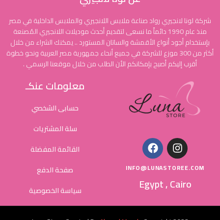
شركة لونا لانجيري رواد صناعة ملابس اللانجيري والملابس الداخلية في مصر
منذ عام 1990 دائماً ما نسعى لتقديم أحدث موديلات اللانجيري المُصنعة
بإستخدام أجود أنواع الأقمشة والساتان المستورد .. يمكنك الشراء من خلال
أكثر من 300 موزع للشركة في جميع أنحاء جمهورية مصر العربية ونحو خطوة
أقرب إليكم أصبح بإمكانكم الأن الطلب من خلال موقعنا الرسمي .
معلومات عنكـ
حسابى الشخصي
سلة المشتريات
القائمة المفضلة
INFO@LUNASTOREE.COM
صفحة الدفع
Egypt , Cairo
سياسة الخصوصية