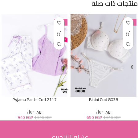
منتجات ذات صلة
-38%
-38%
Pyjama Pants Cod 2117
Bikini Cod 8038
بيبي دول
بيبي دول
940
EGP
650
EGP
1.510
EGP
1.040
EGP
عن لونا لانجيري