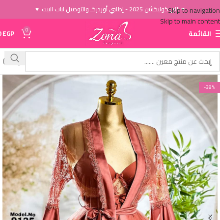
♥ الاَن كوليكشن 2025 - إطلبي أوردركـ والتوصيل لباب البيت ♥
Skip to navigation
Skip to main content
0
القائمة
EGP
0
-38%