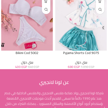
Bikini Cod 5002
Pyjama Shorts Cod 9075
بيبي دول
بيبي دول
400
EGP
680
EGP
640
EGP
1.090
EGP
عن لونا لانجيري
شركة لونا لانجيري رواد صناعة ملابس اللانجيري والملابس الداخلية في مصر
منذ عام 1990 دائماً ما نسعى لتقديم أحدث موديلات اللانجيري المُصنعة
بإستخدام أجود أنواع الأقمشة والساتان المستورد .. يمكنك الشراء من خلال