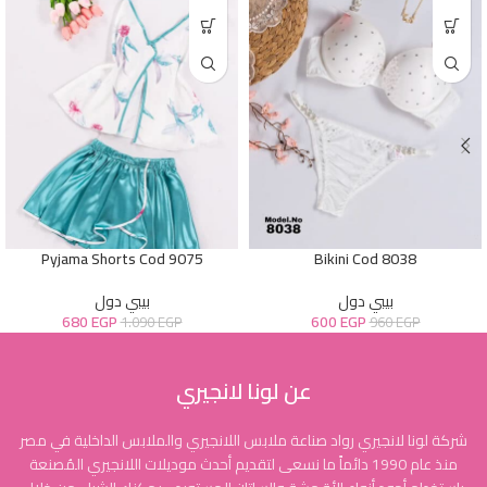
Pyjama Shorts Cod 9075
Bikini Cod 8038
بيبي دول
بيبي دول
680
EGP
600
EGP
1.090
EGP
960
EGP
عن لونا لانجيري
شركة لونا لانجيري رواد صناعة ملابس اللانجيري والملابس الداخلية في مصر
منذ عام 1990 دائماً ما نسعى لتقديم أحدث موديلات اللانجيري المُصنعة