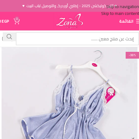
♥ الاَن كوليكشن 2025 - إطلبي أوردركـ والتوصيل لباب البيت ♥
Skip to navigation
Skip to main content
0
القائمة
EGP
0
-38%