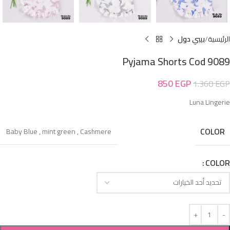
الرئيسية
بيبي دول
Pyjama Shorts Cod 9089
850
EGP
1.360
EGP
Luna Lingerie
COLOR
Baby Blue
,
mint green
,
Cashmere
COLOR