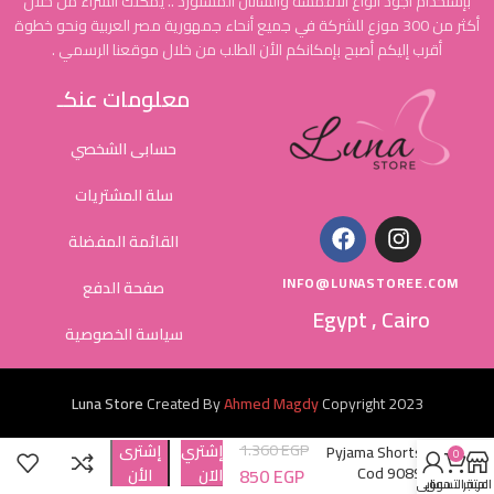
بإستخدام أجود أنواع الأقمشة والساتان المستورد .. يمكنك الشراء من خلال
أكثر من 300 موزع للشركة في جميع أنحاء جمهورية مصر العربية ونحو خطوة
أقرب إليكم أصبح بإمكانكم الأن الطلب من خلال موقعنا الرسمي .
معلومات عنكـ
حسابى الشخصي
سلة المشتريات
القائمة المفضلة
INFO@LUNASTOREE.COM
صفحة الدفع
Egypt , Cairo
سياسة الخصوصية
Luna Store
Created By
Ahmed Magdy
Copyright
2023
1.360
EGP
إشتري
إشترى
Pyjama Shorts
0
Cod 9089
850
EGP
الاَن
الأن
المتجر
عربة التسوق
حسابي