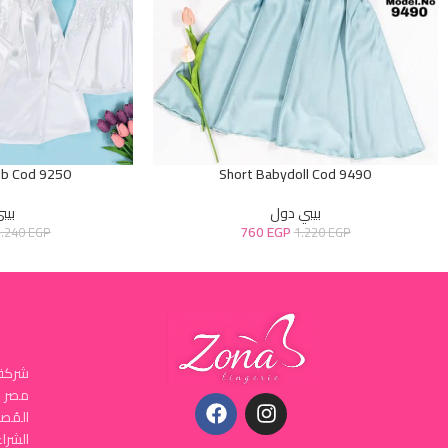
ob Cod 9250
Short Babydoll Cod 9490
بيبي دول
بيب
760
EGP
2.240
EGP
1.220
EGP
شركة 
المُص