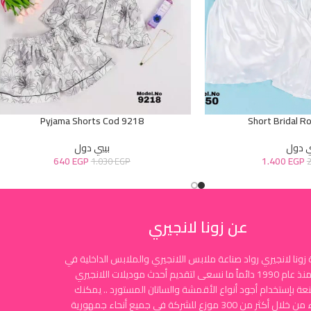
Pyjama Shorts Cod 9218
Short Bridal R
ي دول
بيبي دول
640
EGP
1.400
EGP
1.030
EGP
عن زونا لانجيري
زونا لانجيري رواد صناعة ملابس اللانجيري والملابس الداخلية في
مصر منذ عام 1990 دائماً ما نسعى لتقديم أحدث موديلات اللانجيري
نعة بإستخدام أجود أنواع الأقمشة والساتان المستورد .. يمكنك
الشراء من خلال أكثر من 300 موزع للشركة في جميع أنحاء جمهورية