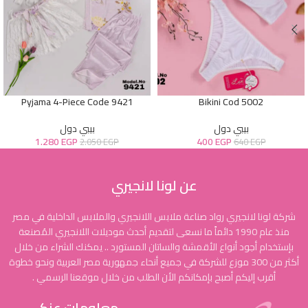
Pyjama 4-Piece Code 9421
Bikini Cod 5002
بيبي دول
بيبي دول
1.280
EGP
400
EGP
2.050
EGP
640
EGP
عن لونا لانجيري
شركة لونا لانجيري رواد صناعة ملابس اللانجيري والملابس الداخلية في مصر
منذ عام 1990 دائماً ما نسعى لتقديم أحدث موديلات اللانجيري المُصنعة
بإستخدام أجود أنواع الأقمشة والساتان المستورد .. يمكنك الشراء من خلال
أكثر من 300 موزع للشركة في جميع أنحاء جمهورية مصر العربية ونحو خطوة
أقرب إليكم أصبح بإمكانكم الأن الطلب من خلال موقعنا الرسمي .
معلومات عنكـ