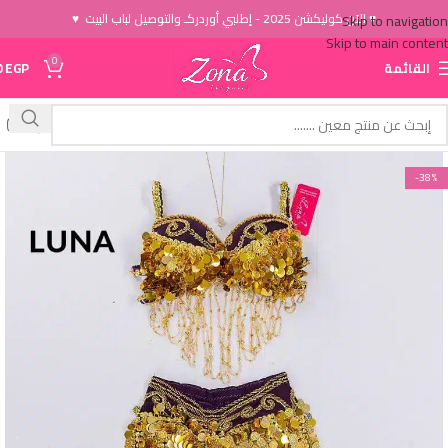
♥ الاَن كوليكشن 2025 - إطلبي أوردركـ والتوصيل لباب البيت ♥
Skip to navigation
Skip to main content
0
القائمة
EGP
0
-38%