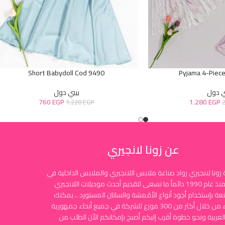
Short Babydoll Cod 9490
Pyjama 4-Piec
ي دول
بيبي دول
760
EGP
1.280
EGP
1.220
EGP
عن زونا لانجيري
زونا لانجيري رواد صناعة ملابس اللانجيري والملابس الداخلية في
مصر منذ عام 1990 دائماً ما نسعى لتقديم أحدث موديلات اللانجيري
نعة بإستخدام أجود أنواع الأقمشة والساتان المستورد .. يمكنك
الشراء من خلال أكثر من 300 موزع للشركة في جميع أنحاء جمهورية
لعربية ونحو خطوة أقرب إليكم أصبح بإمكانكم الأن الطلب من