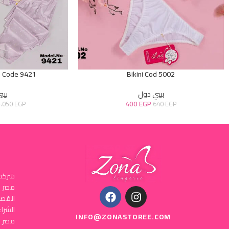
e Code 9421
Bikini Cod 5002
بيبي دول
بيب
400
EGP
2.050
EGP
640
EGP
شركة 
المُص
INFO@ZONASTOREE.COM
مصر ا