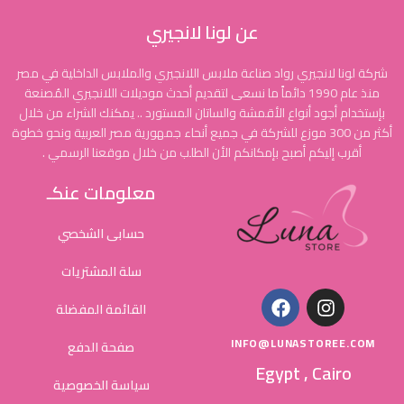
عن لونا لانجيري
شركة لونا لانجيري رواد صناعة ملابس اللانجيري والملابس الداخلية في مصر
منذ عام 1990 دائماً ما نسعى لتقديم أحدث موديلات اللانجيري المُصنعة
بإستخدام أجود أنواع الأقمشة والساتان المستورد .. يمكنك الشراء من خلال
أكثر من 300 موزع للشركة في جميع أنحاء جمهورية مصر العربية ونحو خطوة
أقرب إليكم أصبح بإمكانكم الأن الطلب من خلال موقعنا الرسمي .
معلومات عنكـ
حسابى الشخصي
سلة المشتريات
القائمة المفضلة
INFO@LUNASTOREE.COM
صفحة الدفع
Egypt , Cairo
سياسة الخصوصية