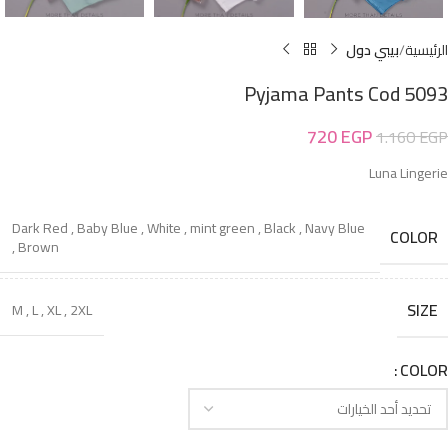
الرئيسية
بيبي دول
Pyjama Pants Cod 5093
720
EGP
1.160
EGP
Luna Lingerie
Dark Red
,
Baby Blue
,
White
,
mint green
,
Black
,
Navy Blue
COLOR
,
Brown
SIZE
M
,
L
,
XL
,
2XL
COLOR