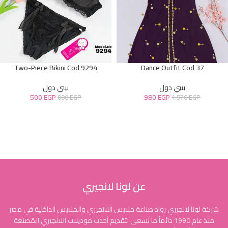
Two-Piece Bikini Cod 9294
Dance Outfit Cod 37
بيبي دول
بيبي دول
500
EGP
980
EGP
800
EGP
1.570
EGP
عن لونا لانجيري
شركة لونا لانجيري رواد صناعة ملابس اللانجيري والملابس الداخلية في مصر
منذ عام 1990 دائماً ما نسعى لتقديم أحدث موديلات اللانجيري المُصنعة