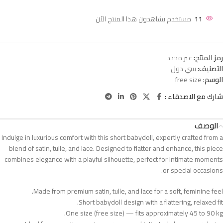
11
مستخدم يشاهدون هذا المنتج الآن
رمز المنتج:
غير محدد
التصنيف:
بيبي دول
الوسم:
free size
شارك مع الاصدقاء :
الوصف
Indulge in luxurious comfort with this short babydoll, expertly crafted from a
blend of satin, tulle, and lace. Designed to flatter and enhance, this piece
combines elegance with a playful silhouette, perfect for intimate moments
or special occasions.
Made from premium satin, tulle, and lace for a soft, feminine feel.
Short babydoll design with a flattering, relaxed fit.
One size (free size) — fits approximately 45 to 90 kg.