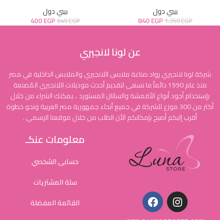
بيبي دول
بيبي دول
400
EGP
840
EGP
640
EGP
1.350
EGP
عن لونا لانجيري
شركة لونا لانجيري رواد صناعة ملابس اللانجيري والملابس الداخلية في مصر
منذ عام 1990 دائماً ما نسعى لتقديم أحدث موديلات اللانجيري المُصنعة
بإستخدام أجود أنواع الأقمشة والساتان المستورد .. يمكنك الشراء من خلال
أكثر من 300 موزع للشركة في جميع أنحاء جمهورية مصر العربية ونحو خطوة
أقرب إليكم أصبح بإمكانكم الأن الطلب من خلال موقعنا الرسمي .
معلومات عنكـ
حسابى الشخصي
سلة المشتريات
القائمة المفضلة