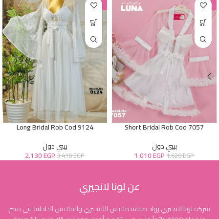
-38%
-38%
Long Bridal Rob Cod 9124
Short Bridal Rob Cod 7057
بيبي دول
بيبي دول
2.130
EGP
1.010
EGP
3.410
EGP
1.620
EGP
عن لونا لانجيري
شركة لونا لانجيري رواد صناعة ملابس اللانجيري والملابس الداخلية في مصر