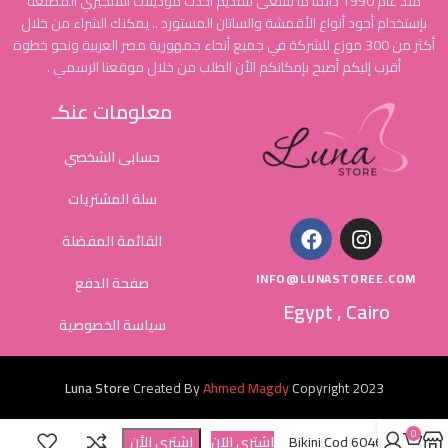
منذ عام 1990 دائماً ما نسعى لتقديم أحدث موديلات اللانجيري المُصنعة
بإستخدام أجود أنواع الأقمشة والساتان المستورد .. يمكنك الشراء من خلال
أكثر من 300 موزع للشركة في جميع أنحاء جمهورية مصر العربية ونحو خطوة
أقرب إليكم أصبح بإمكانكم الأن الطلب من خلال موقعنا الرسمي .
معلومات عنكـ
حسابى الشخصي
سلة المشتريات
القائمة المفضلة
INFO@LUNASTOREE.COM
صفحة الدفع
Egypt , Cairo
سياسة الخصوصية
Luna Store
Created By
Ahmed Magdy
Copyright
2023
0
Bikini Cod 6046
إشتري الاَن
إشترى الأن