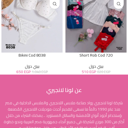
Bikini Cod 8038
Short Rob Cod 720
بيبي دول
بيبي دول
650
EGP
510
EGP
1.040
EGP
820
EGP
عن لونا لانجيري
شركة لونا لانجيري رواد صناعة ملابس اللانجيري والملابس الداخلية في مصر
منذ عام 1990 دائماً ما نسعى لتقديم أحدث موديلات اللانجيري المُصنعة
بإستخدام أجود أنواع الأقمشة والساتان المستورد .. يمكنك الشراء من خلال
أكثر من 300 موزع للشركة في جميع أنحاء جمهورية مصر العربية ونحو خطوة
أقرب إليكم أصبح بإمكانكم الأن الطلب من خلال موقعنا الرسمي .