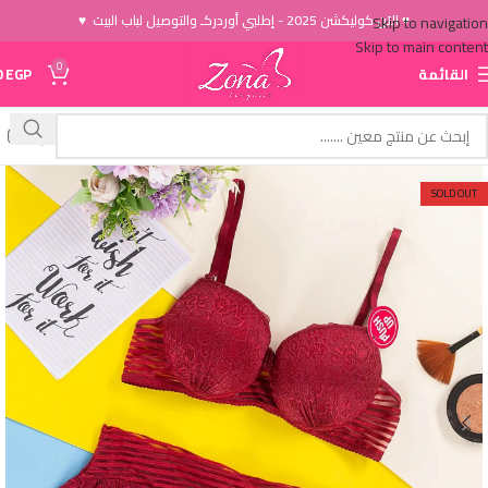
♥ الاَن كوليكشن 2025 - إطلبي أوردركـ والتوصيل لباب البيت ♥
Skip to navigation
Skip to main content
0
القائمة
EGP
0
SOLD OUT