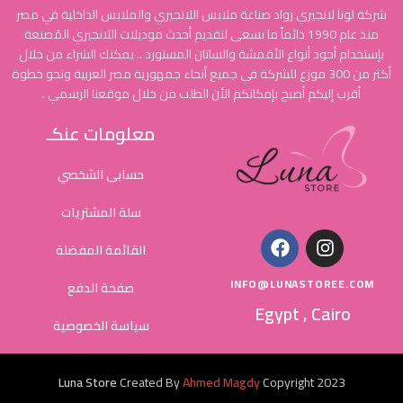
شركة لونا لانجيري رواد صناعة ملابس اللانجيري والملابس الداخلية في مصر
منذ عام 1990 دائماً ما نسعى لتقديم أحدث موديلات اللانجيري المُصنعة
بإستخدام أجود أنواع الأقمشة والساتان المستورد .. يمكنك الشراء من خلال
أكثر من 300 موزع للشركة في جميع أنحاء جمهورية مصر العربية ونحو خطوة
أقرب إليكم أصبح بإمكانكم الأن الطلب من خلال موقعنا الرسمي .
معلومات عنكـ
حسابى الشخصي
سلة المشتريات
القائمة المفضلة
INFO@LUNASTOREE.COM
صفحة الدفع
Egypt , Cairo
سياسة الخصوصية
Luna Store
Created By
Ahmed Magdy
Copyright
2023