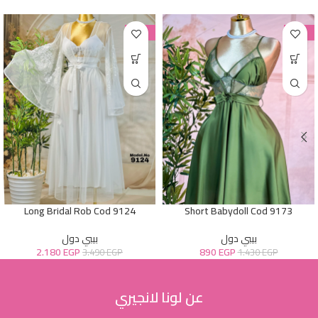
-38%
-38%
Long Bridal Rob Cod 9124
Short Babydoll Cod 9173
بيبي دول
بيبي دول
2.180
EGP
890
EGP
3.490
EGP
1.430
EGP
عن لونا لانجيري