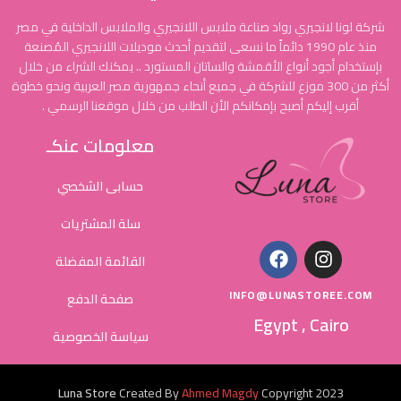
شركة لونا لانجيري رواد صناعة ملابس اللانجيري والملابس الداخلية في مصر
منذ عام 1990 دائماً ما نسعى لتقديم أحدث موديلات اللانجيري المُصنعة
بإستخدام أجود أنواع الأقمشة والساتان المستورد .. يمكنك الشراء من خلال
أكثر من 300 موزع للشركة في جميع أنحاء جمهورية مصر العربية ونحو خطوة
أقرب إليكم أصبح بإمكانكم الأن الطلب من خلال موقعنا الرسمي .
معلومات عنكـ
حسابى الشخصي
سلة المشتريات
القائمة المفضلة
INFO@LUNASTOREE.COM
صفحة الدفع
Egypt , Cairo
سياسة الخصوصية
Luna Store
Created By
Ahmed Magdy
Copyright
2023