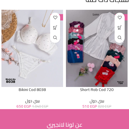
-38%
-38%
Bikini Cod 8038
Short Rob Cod 720
بيبي دول
بيبي دول
650
EGP
510
EGP
1.040
EGP
820
EGP
عن لونا لانجيري