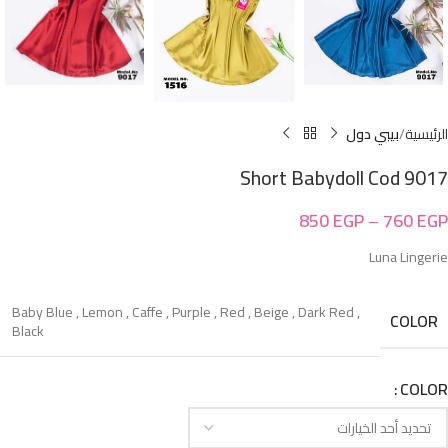
الرئيسية
بيبي دول
Short Babydoll Cod 9017
850
EGP
–
760
EGP
Luna Lingerie
Baby Blue
,
Lemon
,
Caffe
,
Purple
,
Red
,
Beige
,
Dark Red
,
COLOR
Black
COLOR