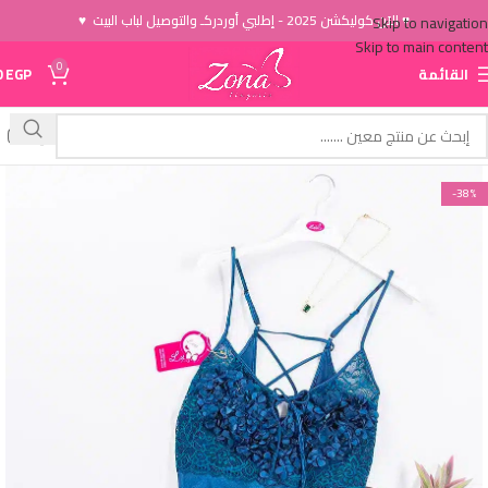
♥ الاَن كوليكشن 2025 - إطلبي أوردركـ والتوصيل لباب البيت ♥
Skip to navigation
Skip to main content
0
القائمة
EGP
0
-38%