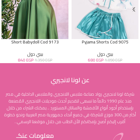
Short Babydoll Cod 9173
Pyjama Shorts Cod 9075
بيبي دول
بيبي دول
840
EGP
680
EGP
1.350
EGP
1.090
EGP
عن لونا لانجيري
شركة لونا لانجيري رواد صناعة ملابس اللانجيري والملابس الداخلية في مصر
منذ عام 1990 دائماً ما نسعى لتقديم أحدث موديلات اللانجيري المُصنعة
بإستخدام أجود أنواع الأقمشة والساتان المستورد .. يمكنك الشراء من خلال
أكثر من 300 موزع للشركة في جميع أنحاء جمهورية مصر العربية ونحو خطوة
أقرب إليكم أصبح بإمكانكم الأن الطلب من خلال موقعنا الرسمي .
معلومات عنكـ