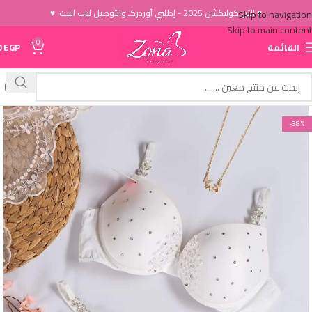
♥ الاَن كوليكشن 2025 - إطلبي أوردركـ والتوصيل لباب البيت ♥
Skip to navigation
Skip to main content
0
القائمة
EGP
0
-38%