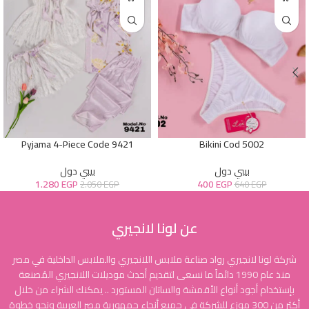
Pyjama 4-Piece Code 9421
Bikini Cod 5002
بيبي دول
بيبي دول
1.280
EGP
400
EGP
2.050
EGP
640
EGP
عن لونا لانجيري
شركة لونا لانجيري رواد صناعة ملابس اللانجيري والملابس الداخلية في مصر
منذ عام 1990 دائماً ما نسعى لتقديم أحدث موديلات اللانجيري المُصنعة
بإستخدام أجود أنواع الأقمشة والساتان المستورد .. يمكنك الشراء من خلال
أكثر من 300 موزع للشركة في جميع أنحاء جمهورية مصر العربية ونحو خطوة