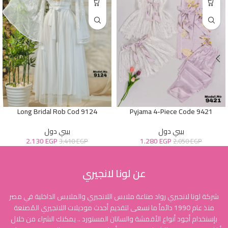
Long Bridal Rob Cod 9124
Pyjama 4-Piece Code 9421
بيبي دول
بيبي دول
2.130
EGP
1.280
EGP
3.410
EGP
2.050
EGP
عن لونا لانجيري
شركة لونا لانجيري رواد صناعة ملابس اللانجيري والملابس الداخلية في مصر
منذ عام 1990 دائماً ما نسعى لتقديم أحدث موديلات اللانجيري المُصنعة
بإستخدام أجود أنواع الأقمشة والساتان المستورد .. يمكنك الشراء من خلال