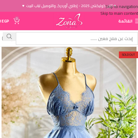
♥ الاَن كوليكشن 2025 - إطلبي أوردركـ والتوصيل لباب البيت ♥
Skip to navigation
Skip to main content
0
القائمة
EGP
0
SOLD OUT