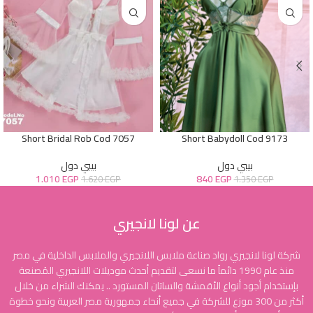
Short Bridal Rob Cod 7057
Short Babydoll Cod 9173
بيبي دول
بيبي دول
1.010
EGP
840
EGP
1.620
EGP
1.350
EGP
عن لونا لانجيري
شركة لونا لانجيري رواد صناعة ملابس اللانجيري والملابس الداخلية في مصر
منذ عام 1990 دائماً ما نسعى لتقديم أحدث موديلات اللانجيري المُصنعة
بإستخدام أجود أنواع الأقمشة والساتان المستورد .. يمكنك الشراء من خلال
أكثر من 300 موزع للشركة في جميع أنحاء جمهورية مصر العربية ونحو خطوة