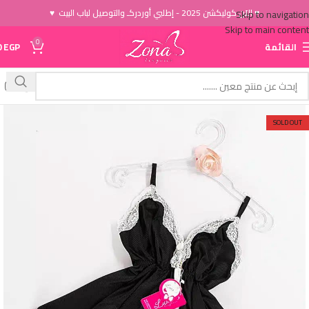
♥ الاَن كوليكشن 2025 - إطلبي أوردركـ والتوصيل لباب البيت ♥
Skip to navigation
Skip to main content
0
القائمة
EGP
0
SOLD OUT