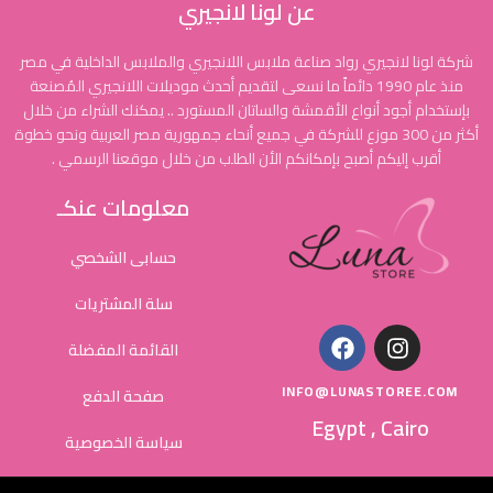
عن لونا لانجيري
شركة لونا لانجيري رواد صناعة ملابس اللانجيري والملابس الداخلية في مصر
منذ عام 1990 دائماً ما نسعى لتقديم أحدث موديلات اللانجيري المُصنعة
بإستخدام أجود أنواع الأقمشة والساتان المستورد .. يمكنك الشراء من خلال
أكثر من 300 موزع للشركة في جميع أنحاء جمهورية مصر العربية ونحو خطوة
أقرب إليكم أصبح بإمكانكم الأن الطلب من خلال موقعنا الرسمي .
معلومات عنكـ
حسابى الشخصي
سلة المشتريات
القائمة المفضلة
INFO@LUNASTOREE.COM
صفحة الدفع
Egypt , Cairo
سياسة الخصوصية