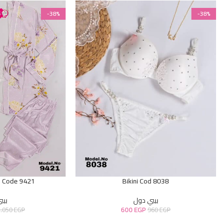
-38%
-38%
e Code 9421
Bikini Cod 8038
بيبي دول
بيب
600
EGP
2.050
EGP
960
EGP