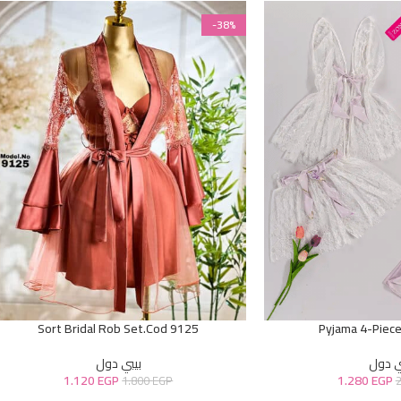
-38%
Sort Bridal Rob Set.Cod 9125
Pyjama 4-Piec
ي دول
بيبي دول
1.120
EGP
1.280
EGP
1.800
EGP