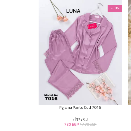
-38%
-38%
Cod 9250
Pyjama Pants Cod 7016
بيبي دول
730
EGP
40
EGP
1.170
EGP