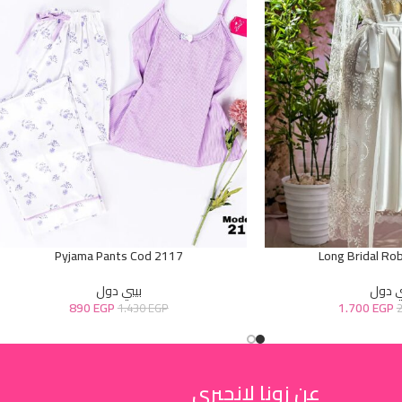
Pyjama Pants Cod 2117
Long Bridal Ro
ي دول
بيبي دول
890
EGP
1.700
EGP
1.430
EGP
عن زونا لانجيري