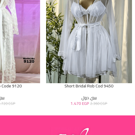
b Code 9120
Short Bridal Rob Cod 9450
بيبي دول
بيب
1.470
EGP
2.720
EGP
2.360
EGP