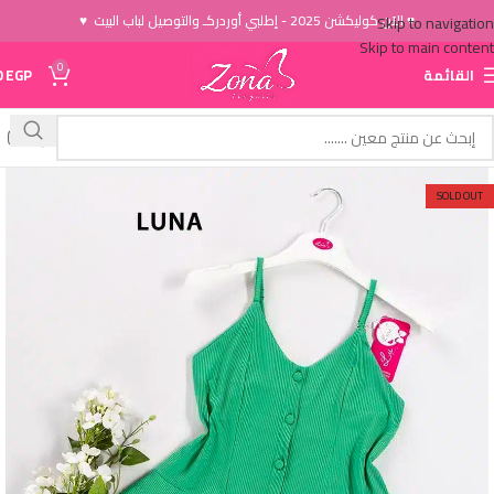
♥ الاَن كوليكشن 2025 - إطلبي أوردركـ والتوصيل لباب البيت ♥
Skip to navigation
Skip to main content
0
القائمة
EGP
0
SOLD OUT