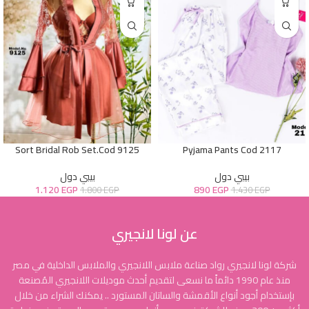
Sort Bridal Rob Set.Cod 9125
Pyjama Pants Cod 2117
بيبي دول
بيبي دول
1.120
EGP
890
EGP
1.800
EGP
1.430
EGP
عن لونا لانجيري
شركة لونا لانجيري رواد صناعة ملابس اللانجيري والملابس الداخلية في مصر
منذ عام 1990 دائماً ما نسعى لتقديم أحدث موديلات اللانجيري المُصنعة
بإستخدام أجود أنواع الأقمشة والساتان المستورد .. يمكنك الشراء من خلال