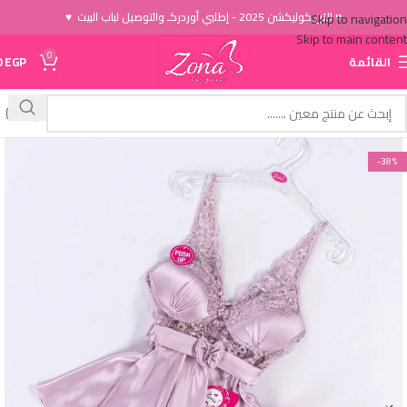
♥ الاَن كوليكشن 2025 - إطلبي أوردركـ والتوصيل لباب البيت ♥
Skip to navigation
Skip to main content
0
القائمة
EGP
0
-38%