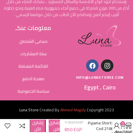
بإستخدام أجود أنواع الأقمشة والساتان المستورد .. يمكنك الشراء من خلال
أكثر من 300 موزع للشركة في جميع أنحاء جمهورية مصر العربية ونحو خطوة
أقرب إليكم أصبح بإمكانكم الأن الطلب من خلال موقعنا الرسمي .
معلومات عنكـ
حسابى الشخصي
سلة المشتريات
القائمة المفضلة
INFO@LUNASTOREE.COM
صفحة الدفع
Egypt , Cairo
سياسة الخصوصية
Luna Store
Created By
Ahmed Magdy
Copyright
2023
1.360
EGP
إشتري
إشترى
Pyjama Shorts
0
Cod 2186
850
EGP
الاَن
الأن
المتجر
عربة التسوق
حسابي