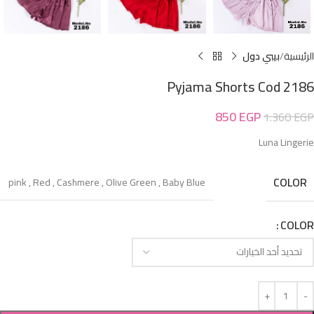
الرئيسية
بيبي دول
Pyjama Shorts Cod 2186
850
EGP
1.360
EGP
Luna Lingerie
COLOR
pink
,
Red
,
Cashmere
,
Olive Green
,
Baby Blue
COLOR