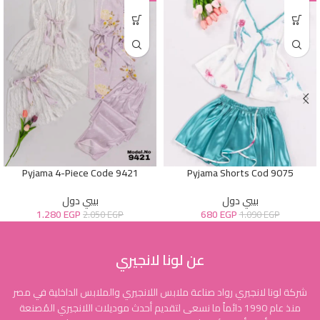
Pyjama 4-Piece Code 9421
Pyjama Shorts Cod 9075
بيبي دول
بيبي دول
1.280
EGP
680
EGP
2.050
EGP
1.090
EGP
عن لونا لانجيري
شركة لونا لانجيري رواد صناعة ملابس اللانجيري والملابس الداخلية في مصر
منذ عام 1990 دائماً ما نسعى لتقديم أحدث موديلات اللانجيري المُصنعة