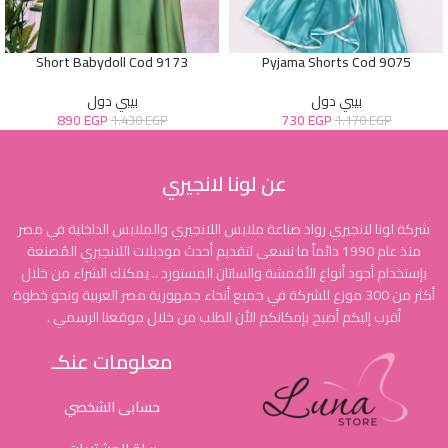
Short Babydoll Cod 9173
Pyjama Shorts Cod 9075
بيبي دول
بيبي دول
890
EGP
730
EGP
1.430
EGP
1.170
EGP
عن لونا لانجيري
شركة لونا لانجيري رواد صناعة ملابس اللانجيري والملابس الداخلية في مصر
منذ عام 1990 دائماً ما نسعى لتقديم أحدث موديلات اللانجيري المُصنعة
بإستخدام أجود أنواع الأقمشة والساتان المستورد .. يمكنك الشراء من خلال
أكثر من 300 موزع للشركة في جميع أنحاء جمهورية مصر العربية ونحو خطوة
أقرب إليكم أصبح بإمكانكم الأن الطلب من خلال موقعنا الرسمي .
معلومات عنكـ
حسابى الشخصي