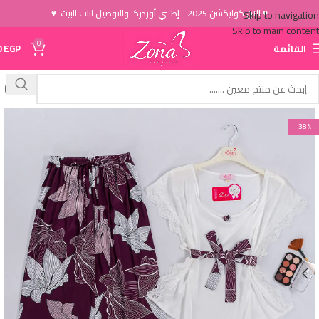
♥ الاَن كوليكشن 2025 - إطلبي أوردركـ والتوصيل لباب البيت ♥
Skip to navigation
Skip to main content
0
القائمة
EGP
0
-38%