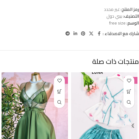
رمز المنتج:
غير محدد
التصنيف:
بيبي دول
الوسم:
free size
شارك مع الاصدقاء :
منتجات ذات صلة
-38%
-38%