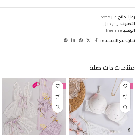
رمز المنتج:
غير محدد
التصنيف:
بيبي دول
الوسم:
free size
شارك مع الاصدقاء :
منتجات ذات صلة
-38%
-38%