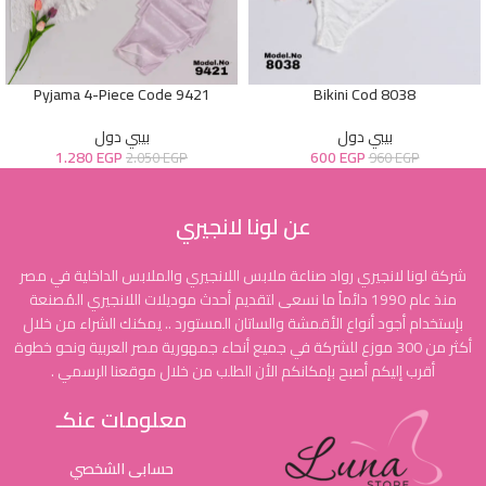
Pyjama 4-Piece Code 9421
Bikini Cod 8038
بيبي دول
بيبي دول
1.280
EGP
600
EGP
2.050
EGP
960
EGP
عن لونا لانجيري
شركة لونا لانجيري رواد صناعة ملابس اللانجيري والملابس الداخلية في مصر
منذ عام 1990 دائماً ما نسعى لتقديم أحدث موديلات اللانجيري المُصنعة
بإستخدام أجود أنواع الأقمشة والساتان المستورد .. يمكنك الشراء من خلال
أكثر من 300 موزع للشركة في جميع أنحاء جمهورية مصر العربية ونحو خطوة
أقرب إليكم أصبح بإمكانكم الأن الطلب من خلال موقعنا الرسمي .
معلومات عنكـ
حسابى الشخصي