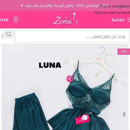
♥ الاَن كوليكشن 2025 - إطلبي أوردركـ والتوصيل لباب البيت ♥
Skip to navigation
Skip to main content
0
القائمة
EGP
0
-38%