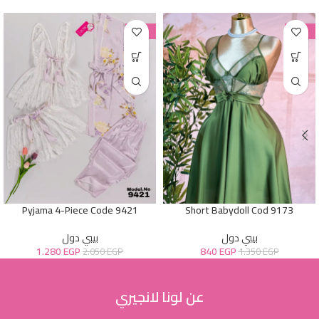
-38%
-38%
Pyjama 4-Piece Code 9421
Short Babydoll Cod 9173
بيبي دول
بيبي دول
1.280
EGP
840
EGP
2.050
EGP
1.350
EGP
عن لونا لانجيري