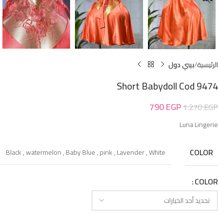
الرئيسية
بيبي دول
Short Babydoll Cod 9474
790
EGP
1.270
EGP
Luna Lingerie
COLOR
Black
,
watermelon
,
Baby Blue
,
pink
,
Lavender
,
White
COLOR