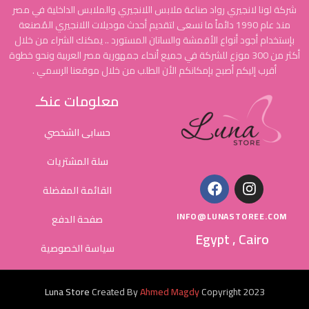
شركة لونا لانجيري رواد صناعة ملابس اللانجيري والملابس الداخلية في مصر
منذ عام 1990 دائماً ما نسعى لتقديم أحدث موديلات اللانجيري المُصنعة
بإستخدام أجود أنواع الأقمشة والساتان المستورد .. يمكنك الشراء من خلال
أكثر من 300 موزع للشركة في جميع أنحاء جمهورية مصر العربية ونحو خطوة
أقرب إليكم أصبح بإمكانكم الأن الطلب من خلال موقعنا الرسمي .
معلومات عنكـ
حسابى الشخصي
سلة المشتريات
القائمة المفضلة
INFO@LUNASTOREE.COM
صفحة الدفع
Egypt , Cairo
سياسة الخصوصية
Luna Store
Created By
Ahmed Magdy
Copyright
2023