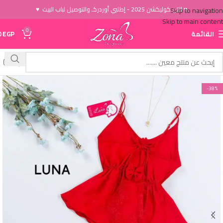
♥ الاَن كوليكشن 2025 - إطلبي أوردركـ والتوصيل لباب البيت ♥
Skip to navigation
Skip to main content
0
القائمة
EGP
0
-38%