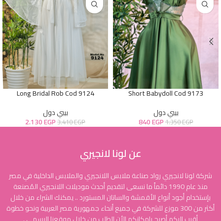
Long Bridal Rob Cod 9124
Short Babydoll Cod 9173
بيبي دول
بيبي دول
2.130
EGP
840
EGP
3.410
EGP
1.350
EGP
عن لونا لانجيري
شركة لونا لانجيري رواد صناعة ملابس اللانجيري والملابس الداخلية في مصر
منذ عام 1990 دائماً ما نسعى لتقديم أحدث موديلات اللانجيري المُصنعة
بإستخدام أجود أنواع الأقمشة والساتان المستورد .. يمكنك الشراء من خلال
أكثر من 300 موزع للشركة في جميع أنحاء جمهورية مصر العربية ونحو خطوة
أقرب إليكم أصبح بإمكانكم الأن الطلب من خلال موقعنا الرسمي .