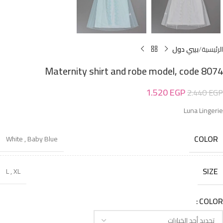
الرئيسية
بيبي دول
Maternity shirt and robe model, code 8074
1.520
EGP
2.440
EGP
Luna Lingerie
COLOR
White
,
Baby Blue
SIZE
L
,
XL
COLOR