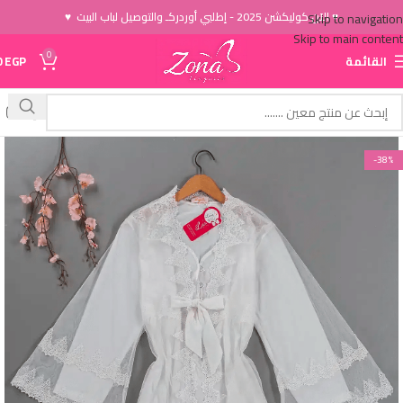
♥ الاَن كوليكشن 2025 - إطلبي أوردركـ والتوصيل لباب البيت ♥
Skip to navigation
Skip to main content
0
القائمة
EGP
0
-38%