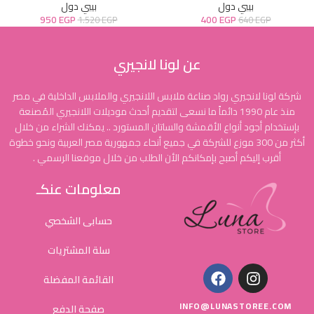
بيبي دول
بيبي دول
950
EGP
400
EGP
1.520
EGP
640
EGP
عن لونا لانجيري
شركة لونا لانجيري رواد صناعة ملابس اللانجيري والملابس الداخلية في مصر
منذ عام 1990 دائماً ما نسعى لتقديم أحدث موديلات اللانجيري المُصنعة
بإستخدام أجود أنواع الأقمشة والساتان المستورد .. يمكنك الشراء من خلال
أكثر من 300 موزع للشركة في جميع أنحاء جمهورية مصر العربية ونحو خطوة
أقرب إليكم أصبح بإمكانكم الأن الطلب من خلال موقعنا الرسمي .
معلومات عنكـ
حسابى الشخصي
سلة المشتريات
القائمة المفضلة
INFO@LUNASTOREE.COM
صفحة الدفع