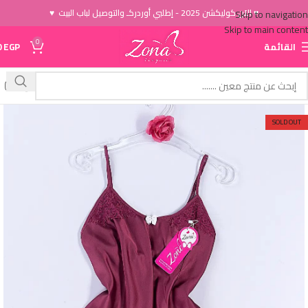
♥ الاَن كوليكشن 2025 - إطلبي أوردركـ والتوصيل لباب البيت ♥
Skip to navigation
Skip to main content
0
القائمة
EGP
0
SOLD OUT