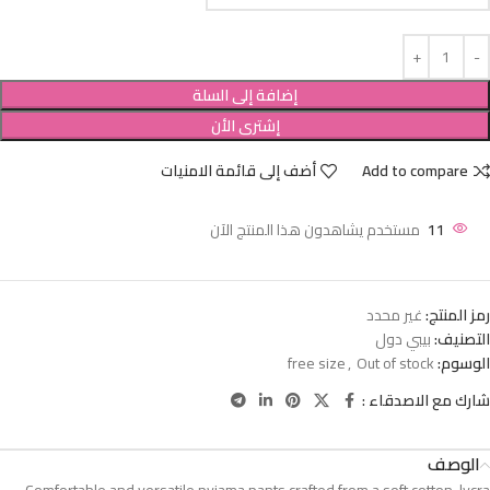
إضافة إلى السلة
إشترى الأن
Add to compare
أضف إلى قائمة الامنيات
11
مستخدم يشاهدون هذا المنتج الآن
رمز المنتج:
غير محدد
التصنيف:
بيبي دول
الوسوم:
Out of stock
,
free size
شارك مع الاصدقاء :
الوصف
Comfortable and versatile pyjama pants crafted from a soft cotton-lycra