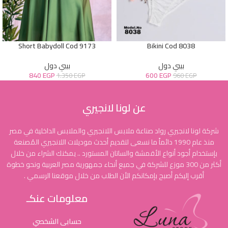
Short Babydoll Cod 9173
Bikini Cod 8038
بيبي دول
بيبي دول
840
EGP
600
EGP
1.350
EGP
960
EGP
عن لونا لانجيري
شركة لونا لانجيري رواد صناعة ملابس اللانجيري والملابس الداخلية في مصر
منذ عام 1990 دائماً ما نسعى لتقديم أحدث موديلات اللانجيري المُصنعة
بإستخدام أجود أنواع الأقمشة والساتان المستورد .. يمكنك الشراء من خلال
أكثر من 300 موزع للشركة في جميع أنحاء جمهورية مصر العربية ونحو خطوة
أقرب إليكم أصبح بإمكانكم الأن الطلب من خلال موقعنا الرسمي .
معلومات عنكـ
حسابى الشخصي