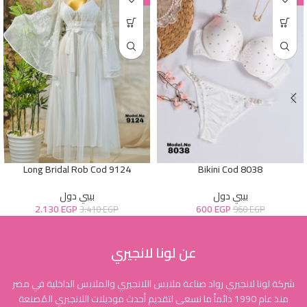
Long Bridal Rob Cod 9124
Bikini Cod 8038
بيبي دول
بيبي دول
2.130
EGP
600
EGP
3.410
EGP
960
EGP
عن لونا لانجيري
شركة لونا لانجيري رواد صناعة ملابس اللانجيري والملابس الداخلية في مصر
منذ عام 1990 دائماً ما نسعى لتقديم أحدث موديلات اللانجيري المُصنعة