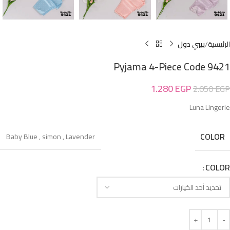
الرئيسية
بيبي دول
Pyjama 4-Piece Code 9421
1.280
EGP
2.050
EGP
Luna Lingerie
COLOR
Baby Blue
,
simon
,
Lavender
COLOR