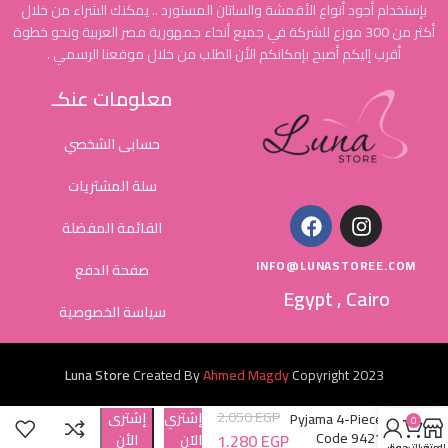
بإستخدام أجود أنواع الأقمشة والساتان المستورد .. يمكنك الشراء من خلال
أكثر من 300 موزع للشركة في جميع أنحاء جمهورية مصر العربية ونحو خطوة
أقرب إليكم أصبح بإمكانكم الأن الطلب من خلال موقعنا الرسمي .
معلومات عنكـ
حسابى الشخصي
سلة المشتريات
القائمة المفضلة
INFO@LUNASTOREE.COM
صفحة الدفع
Egypt , Cairo
سياسة الخصوصية
Luna Store
Created By
Ahmed Magdy
Copyright
2023
2.050
EGP
إشتري
إشترى
Pyjama 4-Piece
0
Code 9421
1.280
EGP
الاَن
الأن