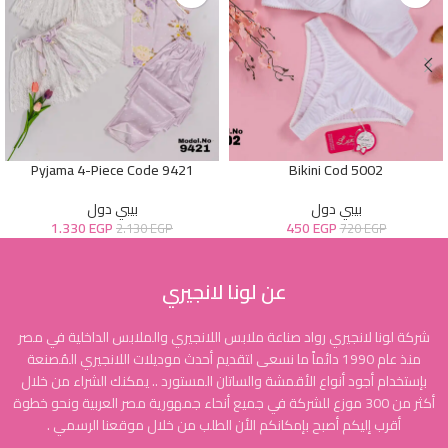
Pyjama 4-Piece Code 9421
Bikini Cod 5002
بيبي دول
بيبي دول
1.330
EGP
450
EGP
2.130
EGP
720
EGP
عن لونا لانجيري
شركة لونا لانجيري رواد صناعة ملابس اللانجيري والملابس الداخلية في مصر
منذ عام 1990 دائماً ما نسعى لتقديم أحدث موديلات اللانجيري المُصنعة
بإستخدام أجود أنواع الأقمشة والساتان المستورد .. يمكنك الشراء من خلال
أكثر من 300 موزع للشركة في جميع أنحاء جمهورية مصر العربية ونحو خطوة
أقرب إليكم أصبح بإمكانكم الأن الطلب من خلال موقعنا الرسمي .