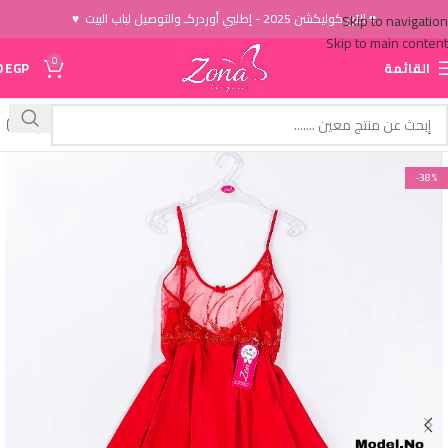
♥ الاَن كوليكشن 2025 - إطلبي أوردركـ والتوصيل لباب البيت ♥
Skip to navigation
Skip to main content
0
القائمة
EGP
0
-38%