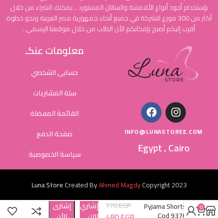
بإستخدام أجود أنواع الأقمشة والساتان المستورد .. يمكنك الشراء من خلال
أكثر من 300 موزع للشركة في جميع أنحاء جمهورية مصر العربية ونحو خطوة
أقرب إليكم أصبح بإمكانكم الأن الطلب من خلال موقعنا الرسمي .
معلومات عنكـ
حسابى الشخصي
سلة المشتريات
القائمة المفضلة
INFO@LUNASTOREE.COM
صفحة الدفع
Egypt , Cairo
سياسة الخصوصية
Luna Store
Created By
Ahmed Magdy
Copyright
2023
770
EGP
إشتري
إشترى
Pyjama Shorts
0
Cod 9376
480
EGP
الاَن
الأن