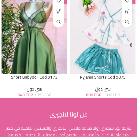
-38%
-38%
Short Babydoll Cod 9173
Pyjama Shorts Cod 9075
بيبي دول
بيبي دول
840
EGP
680
EGP
1.350
EGP
1.090
EGP
عن لونا لانجيري
شركة لونا لانجيري رواد صناعة ملابس اللانجيري والملابس الداخلية في مصر
منذ عام 1990 دائماً ما نسعى لتقديم أحدث موديلات اللانجيري المُصنعة