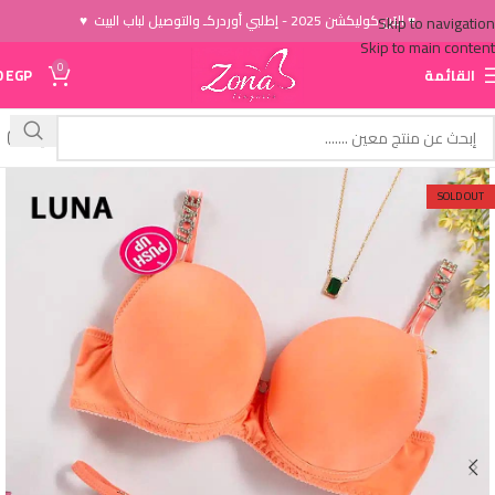
♥ الاَن كوليكشن 2025 - إطلبي أوردركـ والتوصيل لباب البيت ♥
Skip to navigation
Skip to main content
0
القائمة
EGP
0
SOLD OUT