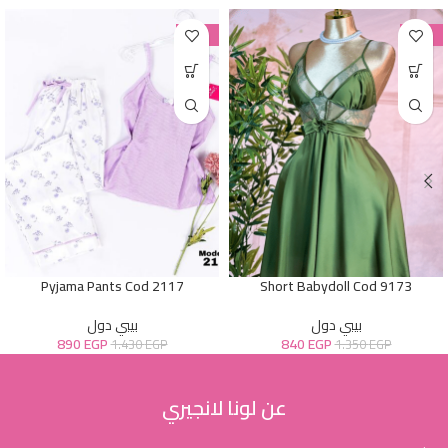
-38%
-38%
Pyjama Pants Cod 2117
Short Babydoll Cod 9173
بيبي دول
بيبي دول
890
EGP
840
EGP
1.430
EGP
1.350
EGP
عن لونا لانجيري