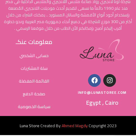
شركة لونا لانجيري رواد صناعة ملابس اللانجيري والملابس الداخلية في مصر
منذ عام 1990 دائماً ما نسعى لتقديم أحدث موديلات اللانجيري المُصنعة
بإستخدام أجود أنواع الأقمشة والساتان المستورد .. يمكنك الشراء من خلال
أكثر من 300 موزع للشركة في جميع أنحاء جمهورية مصر العربية ونحو خطوة
أقرب إليكم أصبح بإمكانكم الأن الطلب من خلال موقعنا الرسمي .
معلومات عنكـ
حسابى الشخصي
سلة المشتريات
القائمة المفضلة
INFO@LUNASTOREE.COM
صفحة الدفع
Egypt , Cairo
سياسة الخصوصية
Luna Store
Created By
Ahmed Magdy
Copyright
2023