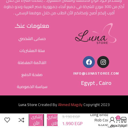
بإستخدام أجود أنواع الأقمشة والساتان المستورد .. يمكنك الشراء من خلال
أكثر من 300 موزع للشركة في جميع أنحاء جمهورية مصر العربية ونحو خطوة
أقرب إليكم أصبح بإمكانكم الأن الطلب من خلال موقعنا الرسمي .
معلومات عنكـ
حسابى الشخصي
سلة المشتريات
القائمة المفضلة
INFO@LUNASTOREE.COM
صفحة الدفع
Egypt , Cairo
سياسة الخصوصية
Luna Store
Created By
Ahmed Magdy
Copyright
2023
Long Bridal
3.190
EGP
إشتري
إشترى
0
Rob Cod
1.990
EGP
الاَن
الأن
9469X
المتجر
عربة التسوق
حسابي