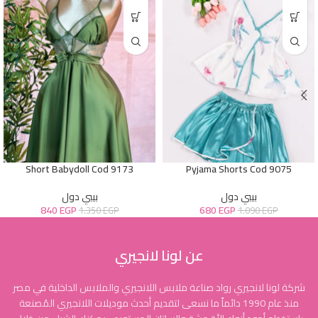
Short Babydoll Cod 9173
Pyjama Shorts Cod 9075
بيبي دول
بيبي دول
840
EGP
680
EGP
1.350
EGP
1.090
EGP
عن لونا لانجيري
شركة لونا لانجيري رواد صناعة ملابس اللانجيري والملابس الداخلية في مصر
منذ عام 1990 دائماً ما نسعى لتقديم أحدث موديلات اللانجيري المُصنعة