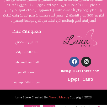
منذ عام 1990 دائماً ما نسعى لتقديم أحدث موديلات اللانجيري المُصنعة
بإستخدام أجود أنواع الأقمشة والساتان المستورد .. يمكنك الشراء من خلال
أكثر من 300 موزع للشركة في جميع أنحاء جمهورية مصر العربية ونحو خطوة
أقرب إليكم أصبح بإمكانكم الأن الطلب من خلال موقعنا الرسمي .
معلومات عنكـ
حسابى الشخصي
سلة المشتريات
القائمة المفضلة
INFO@LUNASTOREE.COM
صفحة الدفع
Egypt , Cairo
سياسة الخصوصية
Luna Store
Created By
Ahmed Magdy
Copyright
2023