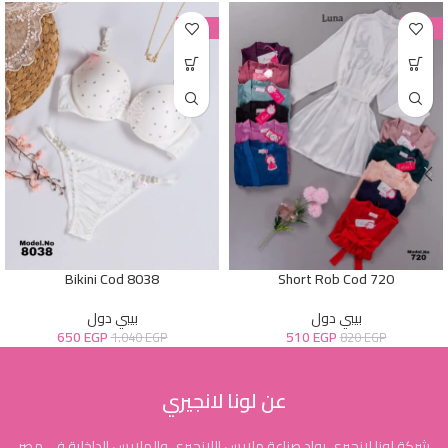
-38%
-38%
Bikini Cod 8038
Short Rob Cod 720
بيبي دول
بيبي دول
650
EGP
510
EGP
1.040
EGP
820
EGP
عن لونا لانجيري
شركة لونا لانجيري رواد صناعة ملابس اللانجيري والملابس الداخلية في مصر