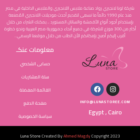
شركة لونا لانجيري رواد صناعة ملابس اللانجيري والملابس الداخلية في مصر
منذ عام 1990 دائماً ما نسعى لتقديم أحدث موديلات اللانجيري المُصنعة
بإستخدام أجود أنواع الأقمشة والساتان المستورد .. يمكنك الشراء من خلال
أكثر من 300 موزع للشركة في جميع أنحاء جمهورية مصر العربية ونحو خطوة
أقرب إليكم أصبح بإمكانكم الأن الطلب من خلال موقعنا الرسمي .
معلومات عنكـ
حسابى الشخصي
سلة المشتريات
القائمة المفضلة
INFO@LUNASTOREE.COM
صفحة الدفع
Egypt , Cairo
سياسة الخصوصية
Luna Store
Created By
Ahmed Magdy
Copyright
2023