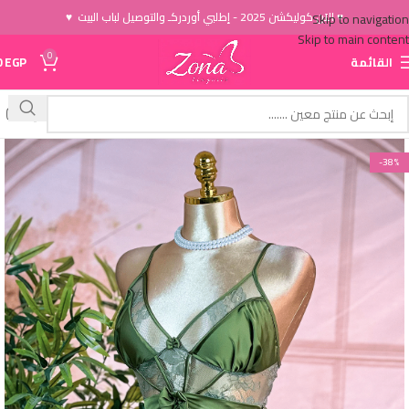
♥ الاَن كوليكشن 2025 - إطلبي أوردركـ والتوصيل لباب البيت ♥
Skip to navigation
Skip to main content
0
القائمة
EGP
0
-38%