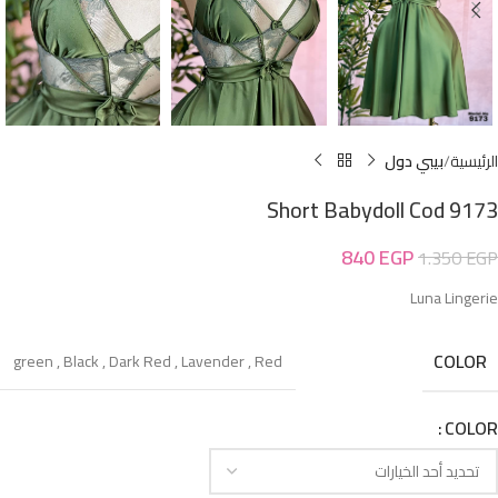
الرئيسية
بيبي دول
Short Babydoll Cod 9173
840
EGP
1.350
EGP
Luna Lingerie
COLOR
green
,
Black
,
Dark Red
,
Lavender
,
Red
COLOR