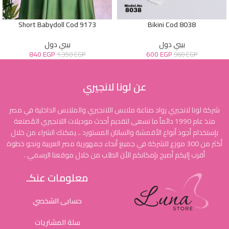
Short Babydoll Cod 9173
Bikini Cod 8038
بيبي دول
بيبي دول
840
EGP
600
EGP
1.350
EGP
960
EGP
عن لونا لانجيري
شركة لونا لانجيري رواد صناعة ملابس اللانجيري والملابس الداخلية في مصر
منذ عام 1990 دائماً ما نسعى لتقديم أحدث موديلات اللانجيري المُصنعة
بإستخدام أجود أنواع الأقمشة والساتان المستورد .. يمكنك الشراء من خلال
أكثر من 300 موزع للشركة في جميع أنحاء جمهورية مصر العربية ونحو خطوة
أقرب إليكم أصبح بإمكانكم الأن الطلب من خلال موقعنا الرسمي .
معلومات عنكـ
حسابى الشخصي
سلة المشتريات