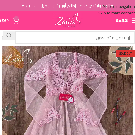
♥ الاَن كوليكشن 2025 - إطلبي أوردركـ والتوصيل لباب البيت ♥
Skip to navigation
Skip to main content
0
القائمة
EGP
0
SOLD OUT