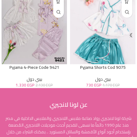
Pyjama 4-Piece Code 9421
Pyjama Shorts Cod 9075
بيبي دول
بيبي دول
1.330
EGP
730
EGP
2.130
EGP
1.170
EGP
عن لونا لانجيري
شركة لونا لانجيري رواد صناعة ملابس اللانجيري والملابس الداخلية في مصر
منذ عام 1990 دائماً ما نسعى لتقديم أحدث موديلات اللانجيري المُصنعة
بإستخدام أجود أنواع الأقمشة والساتان المستورد .. يمكنك الشراء من خلال