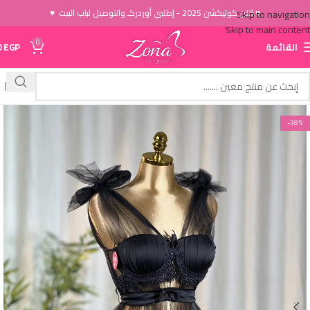
♥ الاَن كوليكشن 2025 - إطلبي أوردركـ والتوصيل لباب البيت ♥
Skip to navigation
Skip to main content
0
القائمة
EGP
0
-38%