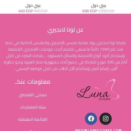
بيبي دول
بيبي دول
400
EGP
680
EGP
640
EGP
1.090
EGP
عن لونا لانجيري
شركة لونا لانجيري رواد صناعة ملابس اللانجيري والملابس الداخلية في مصر
منذ عام 1990 دائماً ما نسعى لتقديم أحدث موديلات اللانجيري المُصنعة
بإستخدام أجود أنواع الأقمشة والساتان المستورد .. يمكنك الشراء من خلال
أكثر من 300 موزع للشركة في جميع أنحاء جمهورية مصر العربية ونحو خطوة
أقرب إليكم أصبح بإمكانكم الأن الطلب من خلال موقعنا الرسمي .
معلومات عنكـ
حسابى الشخصي
سلة المشتريات
القائمة المفضلة
INFO@LUNASTOREE.COM