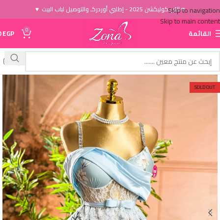
♥ الاَن كوليكشن 2025 - إطلبي أوردركـ والتوصيل لباب البيت ♥
Skip to navigation
Skip to main content
0
القائمة
EGP
0
SOLD OUT