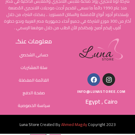
شركة لونا لانجيري رواد صناعة ملابس اللانجيري والملابس الداخلية في مصر
منذ عام 1990 دائماً ما نسعى لتقديم أحدث موديلات اللانجيري المُصنعة
بإستخدام أجود أنواع الأقمشة والساتان المستورد .. يمكنك الشراء من خلال
أكثر من 300 موزع للشركة في جميع أنحاء جمهورية مصر العربية ونحو خطوة
أقرب إليكم أصبح بإمكانكم الأن الطلب من خلال موقعنا الرسمي .
معلومات عنكـ
حسابى الشخصي
سلة المشتريات
القائمة المفضلة
INFO@LUNASTOREE.COM
صفحة الدفع
Egypt , Cairo
سياسة الخصوصية
Luna Store
Created By
Ahmed Magdy
Copyright
2023