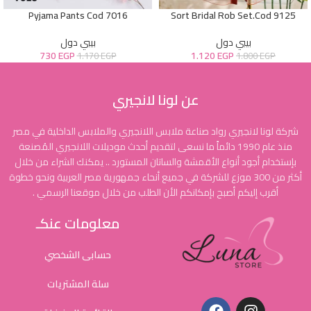
Pyjama Pants Cod 7016
Sort Bridal Rob Set.Cod 9125
بيبي دول
بيبي دول
730
EGP
1.120
EGP
1.170
EGP
1.800
EGP
عن لونا لانجيري
شركة لونا لانجيري رواد صناعة ملابس اللانجيري والملابس الداخلية في مصر
منذ عام 1990 دائماً ما نسعى لتقديم أحدث موديلات اللانجيري المُصنعة
بإستخدام أجود أنواع الأقمشة والساتان المستورد .. يمكنك الشراء من خلال
أكثر من 300 موزع للشركة في جميع أنحاء جمهورية مصر العربية ونحو خطوة
أقرب إليكم أصبح بإمكانكم الأن الطلب من خلال موقعنا الرسمي .
معلومات عنكـ
حسابى الشخصي
سلة المشتريات