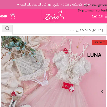
♥ الاَن كوليكشن 2025 - إطلبي أوردركـ والتوصيل لباب البيت ♥
Skip to navigation
Skip to main content
0
القائمة
EGP
0
SOLD OUT