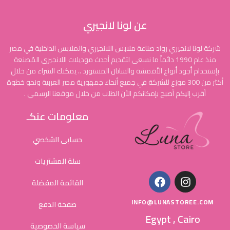
عن لونا لانجيري
شركة لونا لانجيري رواد صناعة ملابس اللانجيري والملابس الداخلية في مصر
منذ عام 1990 دائماً ما نسعى لتقديم أحدث موديلات اللانجيري المُصنعة
بإستخدام أجود أنواع الأقمشة والساتان المستورد .. يمكنك الشراء من خلال
أكثر من 300 موزع للشركة في جميع أنحاء جمهورية مصر العربية ونحو خطوة
أقرب إليكم أصبح بإمكانكم الأن الطلب من خلال موقعنا الرسمي .
معلومات عنكـ
حسابى الشخصي
سلة المشتريات
القائمة المفضلة
INFO@LUNASTOREE.COM
صفحة الدفع
Egypt , Cairo
سياسة الخصوصية