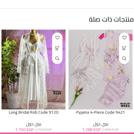
منتجات ذات صلة
-38%
-38%
Long Bridal Rob Code 9120
Pyjama 4-Piece Code 9421
بيبي دول
بيبي دول
1.700
EGP
1.280
EGP
2.720
EGP
2.050
EGP