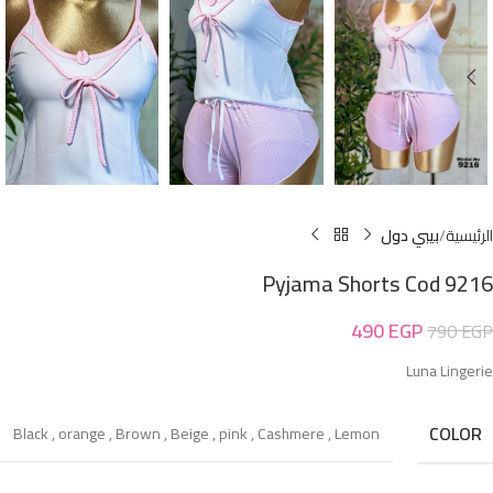
الرئيسية
بيبي دول
Pyjama Shorts Cod 9216
490
EGP
790
EGP
Luna Lingerie
COLOR
Black
,
orange
,
Brown
,
Beige
,
pink
,
Cashmere
,
Lemon