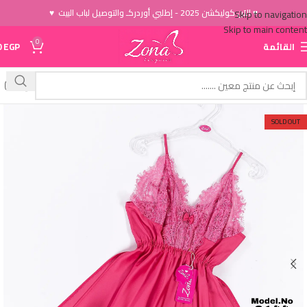
♥ الاَن كوليكشن 2025 - إطلبي أوردركـ والتوصيل لباب البيت ♥
Skip to navigation
Skip to main content
0
القائمة
EGP
0
SOLD OUT