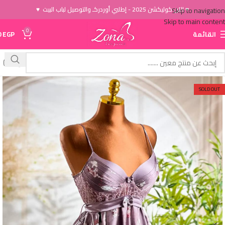
♥ الاَن كوليكشن 2025 - إطلبي أوردركـ والتوصيل لباب البيت ♥
Skip to navigation
Skip to main content
0
القائمة
EGP
0
SOLD OUT