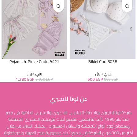
Pyjama 4-Piece Code 9421
Bikini Cod 8038
بيبي دول
بيبي دول
1.280
EGP
600
EGP
2.050
EGP
960
EGP
عن لونا لانجيري
شركة لونا لانجيري رواد صناعة ملابس اللانجيري والملابس الداخلية في مصر
منذ عام 1990 دائماً ما نسعى لتقديم أحدث موديلات اللانجيري المُصنعة
بإستخدام أجود أنواع الأقمشة والساتان المستورد .. يمكنك الشراء من خلال
أكثر من 300 موزع للشركة في جميع أنحاء جمهورية مصر العربية ونحو خطوة