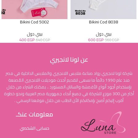
Bikini Cod 5002
Bikini Cod 8038
بيبي دول
بيبي دول
400
EGP
600
EGP
640
EGP
960
EGP
عن لونا لانجيري
شركة لونا لانجيري رواد صناعة ملابس اللانجيري والملابس الداخلية في مصر
منذ عام 1990 دائماً ما نسعى لتقديم أحدث موديلات اللانجيري المُصنعة
بإستخدام أجود أنواع الأقمشة والساتان المستورد .. يمكنك الشراء من خلال
أكثر من 300 موزع للشركة في جميع أنحاء جمهورية مصر العربية ونحو خطوة
أقرب إليكم أصبح بإمكانكم الأن الطلب من خلال موقعنا الرسمي .
معلومات عنكـ
حسابى الشخصي